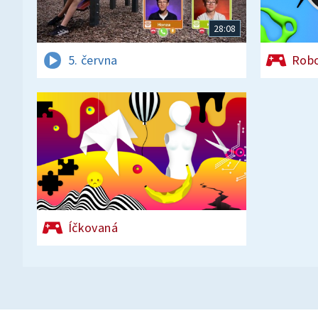
28:08
5. června
Rob
Íčkovaná