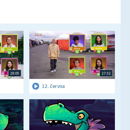
28:05
27:32
12. června