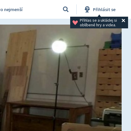
ro nejmenší
Přihlásit se
Přihlas se a ukládej si 
oblíbené hry a videa.