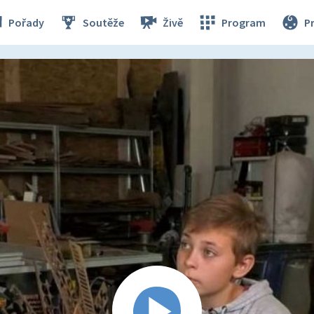
Pořady
Soutěže
Živě
Program
P