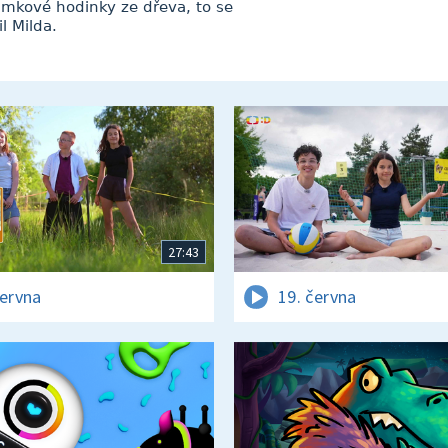
amkové hodinky ze dřeva, to se
l Milda.
27:43
června
19. června