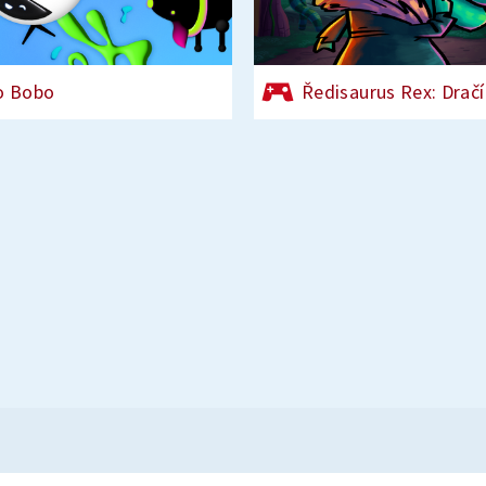
o Bobo
Ředisaurus Rex: Dračí