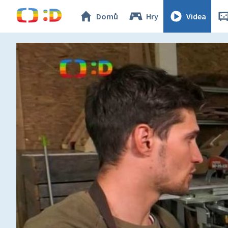
Domů
Hry
Videa