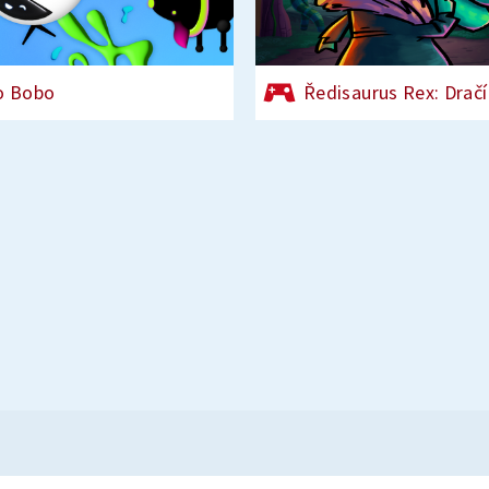
o Bobo
Ředisaurus Rex: Dračí