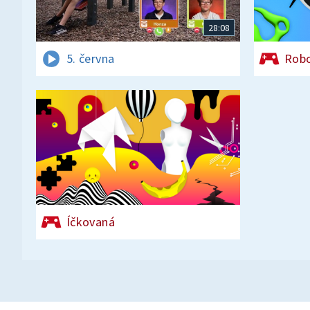
28:08
5. června
Rob
Íčkovaná