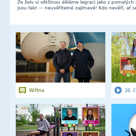
Ze želv si většinou děláme legraci jako z pomalých
jsou fakt — neuvěřitelně zajímavé! Kdo nevěří, ať 
Wifina
26. 