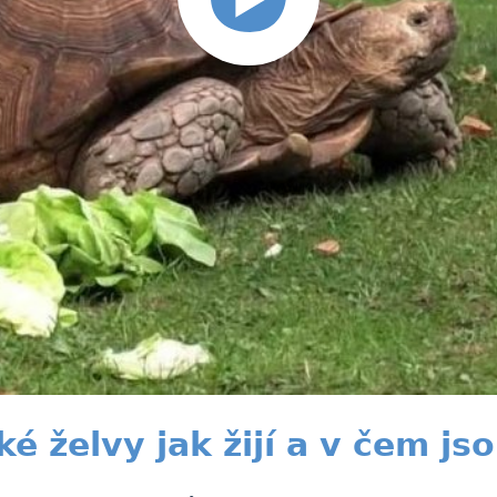
 želvy jak žijí a v čem jso