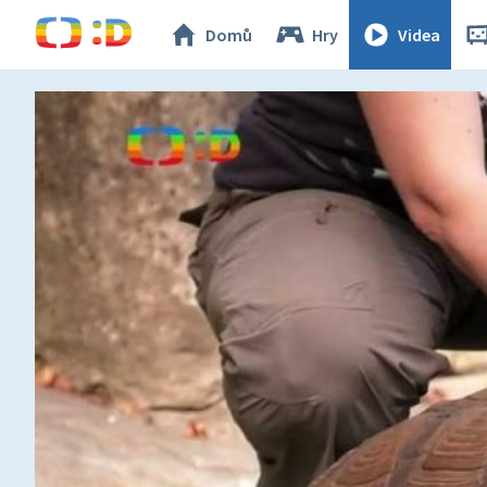
Domů
Hry
Videa