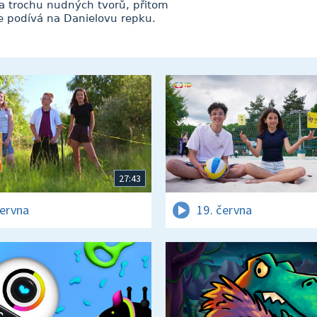
 a trochu nudných tvorů, přitom
se podívá na Danielovu repku.
27:43
června
19. června