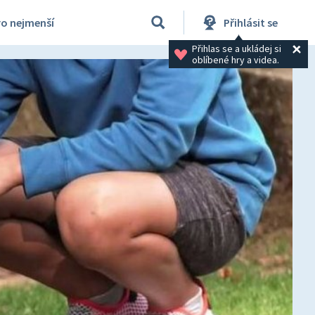
ro nejmenší
Přihlásit se
Přihlas se a ukládej si 
oblíbené hry a videa.