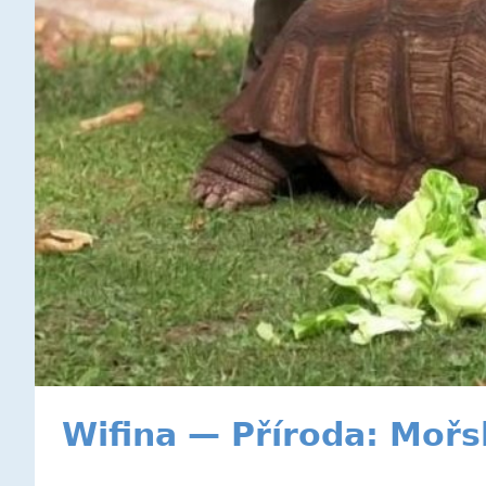
Wifina — Příroda: Mořské