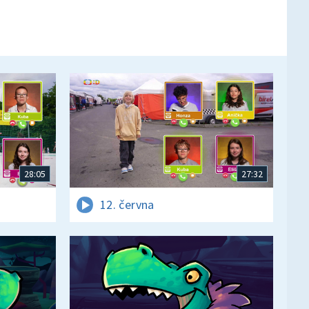
28:05
27:32
12. června