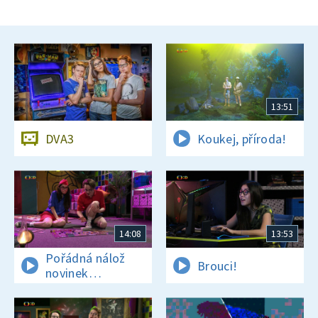
13:51
DVA3
Koukej, příroda!
14:08
13:53
Pořádná nálož
Brouci!
novinek
a zajímavostí