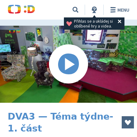
MENU
Přihlas se a ukládej si 
oblíbené hry a videa.
DVA3 — Téma týdne-
1. část