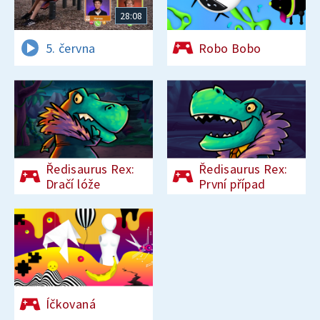
28:08
5. června
Robo Bobo
Ředisaurus Rex:
Ředisaurus Rex:
Dračí lóže
První případ
Íčkovaná