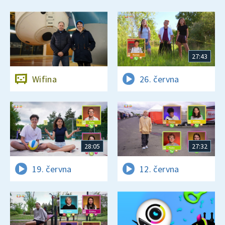
27:43
Wifina
26. června
28:05
27:32
19. června
12. června