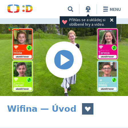
MENU
Přihlas se a ukládej si 
oblíbené hry a videa.
Wifina — Úvod