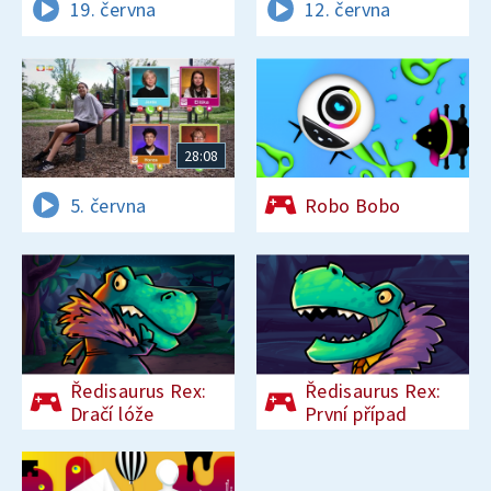
19. června
12. června
28:08
5. června
Robo Bobo
Ředisaurus Rex:
Ředisaurus Rex:
Dračí lóže
První případ