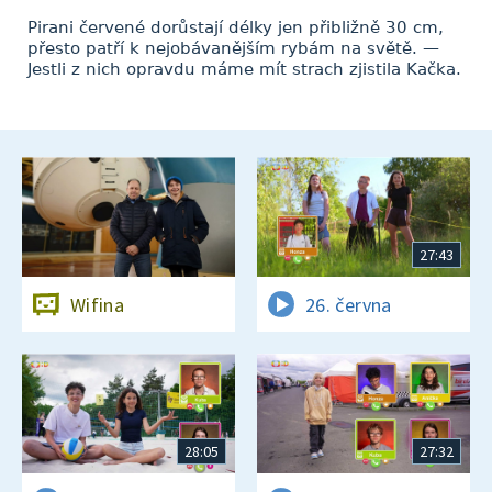
Pirani červené dorůstají délky jen přibližně 30 cm,
přesto patří k nejobávanějším rybám na světě. —
Jestli z nich opravdu máme mít strach zjistila Kačka.
27:43
Wifina
26. června
28:05
27:32