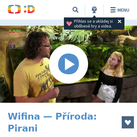
MENU
Přihlas se a ukládej si 
oblíbené hry a videa.
Wifina — Příroda:
Pirani