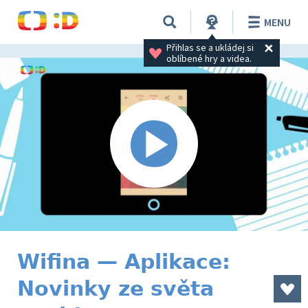
MENU
Přihlas se a ukládej si 
oblíbené hry a videa.
Wifina — Aplikace:
Novinky ze světa