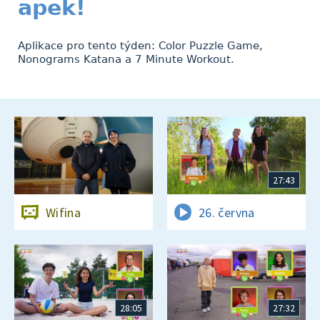
apek!
Aplikace pro tento týden: Color Puzzle Game,
Nonograms Katana a 7 Minute Workout.
27:43
Wifina
26. června
28:05
27:32