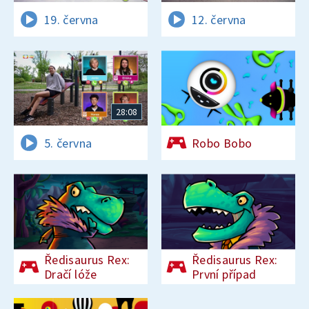
19. června
12. června
28:08
5. června
Robo Bobo
Ředisaurus Rex:
Ředisaurus Rex:
Dračí lóže
První případ