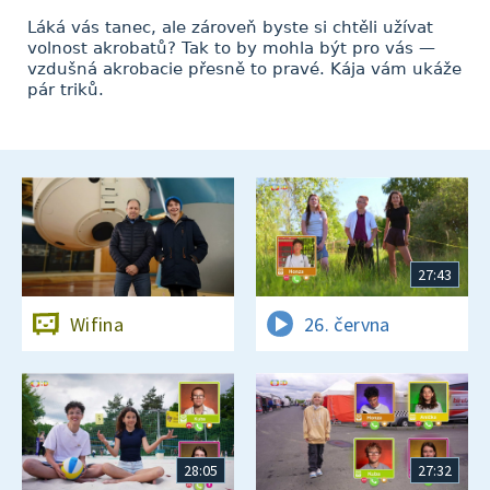
Láká vás tanec, ale zároveň byste si chtěli užívat
volnost akrobatů? Tak to by mohla být pro vás —
vzdušná akrobacie přesně to pravé. Kája vám ukáže
pár triků.
27:43
Wifina
26. června
28:05
27:32