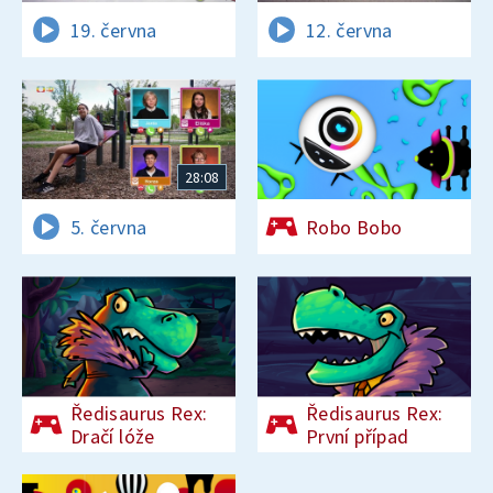
19. června
12. června
28:08
5. června
Robo Bobo
Ředisaurus Rex:
Ředisaurus Rex:
Dračí lóže
První případ