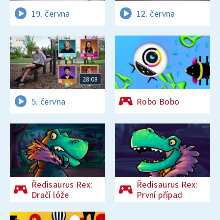
19. června
12. června
28:08
5. června
Robo Bobo
Ředisaurus Rex:
Ředisaurus Rex:
Dračí lóže
První případ