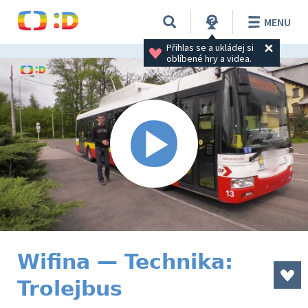
MENU
Přihlas se a ukládej si 
oblíbené hry a videa.
Wifina — Technika:
Trolejbus