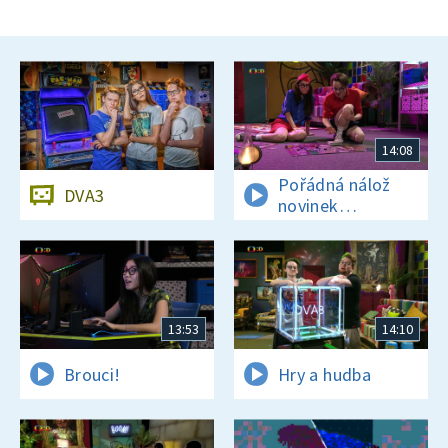
14:08
Pořádná nálož
DVA3
novinek
a zajímavostí
13:53
14:10
Brouci!
Hry a hudba