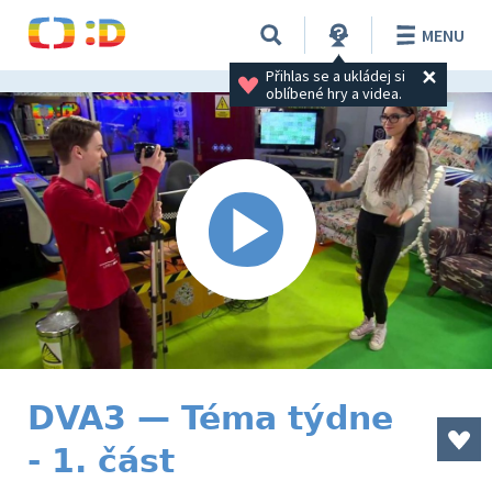
MENU
Přihlas se a ukládej si 
oblíbené hry a videa.
DVA3 — Téma týdne
- 1. část