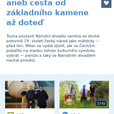
aneb cesta od
základního kamene
až doteď
Touha postavit Národní divadlo semkla ve druhé
polovině 19. století český národ jako málokdy —
před tím. Milan se vydal zjistit, jak se Čechům
podařilo na stavbu tohoto kulturního symbolu
vybrat — peníze a taky se Národním divadlem
nechal provést.
27:43