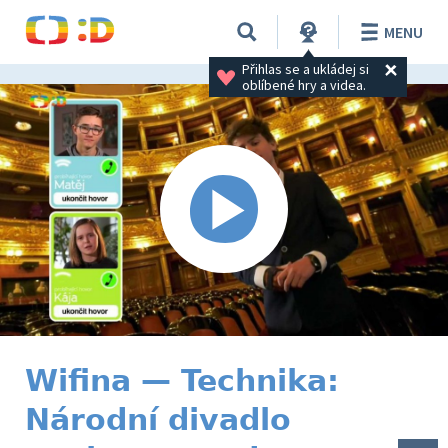
MENU
Přihlas se a ukládej si 
oblíbené hry a videa.
Wifina — Technika:
Národní divadlo