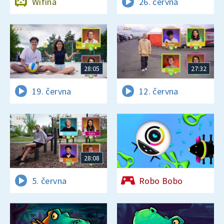
Wifina
26. června
28:05
27:32
19. června
12. června
28:08
5. června
Robo Bobo