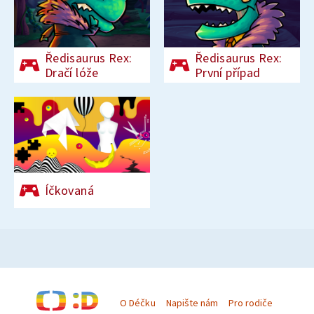
Ředisaurus Rex:
Ředisaurus Rex:
Dračí lóže
První případ
Íčkovaná
O Déčku
Napište nám
Pro rodiče