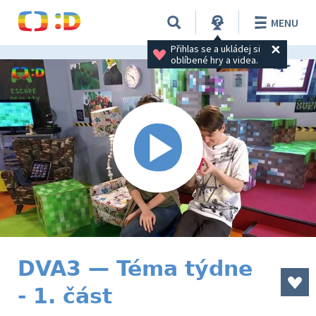
MENU
Přihlas se a ukládej si 
oblíbené hry a videa.
DVA3 — Téma týdne
- 1. část