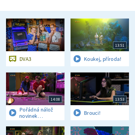
13:51
DVA3
Koukej, příroda!
14:08
13:53
Pořádná nálož
Brouci!
novinek
a zajímavostí