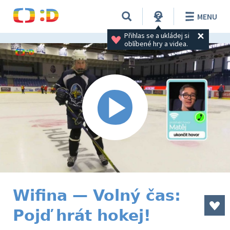
MENU
Přihlas se a ukládej si 
oblíbené hry a videa.
Wifina — Volný čas:
Pojď hrát hokej!