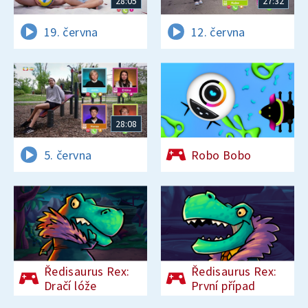
28:05
27:32
19. června
12. června
28:08
5. června
Robo Bobo
Ředisaurus Rex:
Ředisaurus Rex:
Dračí lóže
První případ