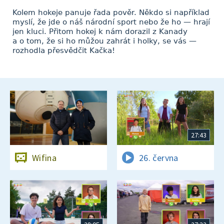
Kolem hokeje panuje řada pověr. Někdo si například
myslí, že jde o náš národní sport nebo že ho — hrají
jen kluci. Přitom hokej k nám dorazil z Kanady
a o tom, že si ho můžou zahrát i holky, se vás —
rozhodla přesvědčit Kačka!
27:43
Wifina
26. června