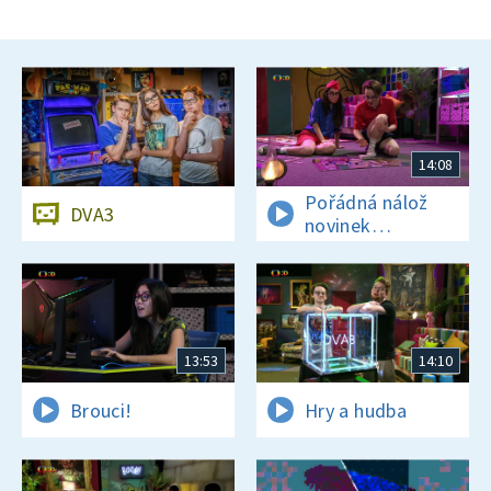
14:08
Pořádná nálož
DVA3
novinek
a zajímavostí
13:53
14:10
Brouci!
Hry a hudba