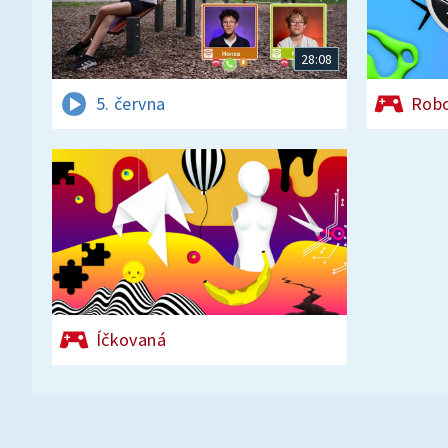
28:08
5. června
Rob
Íčkovaná