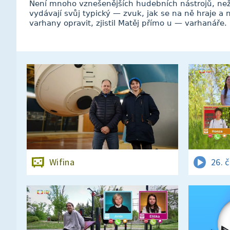
Není mnoho vznešenějších hudebních nástrojů, než
vydávají svůj typický — zvuk, jak se na ně hraje a 
varhany opravit, zjistil Matěj přímo u — varhanáře.
Wifina
26. 