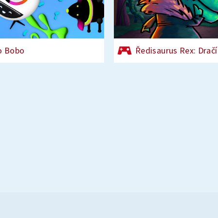
o Bobo
Ředisaurus Rex: Dračí