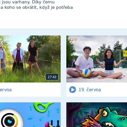
 jsou varhany. Díky čemu
na koho se obrátit, když je potřeba
27:43
června
19. června