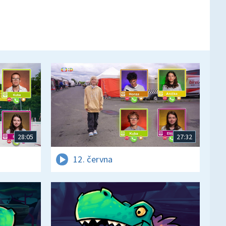
28:05
27:32
12. června