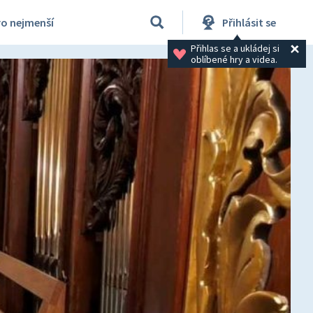
ro nejmenší
Přihlásit se
Přihlas se a ukládej si 
oblíbené hry a videa.