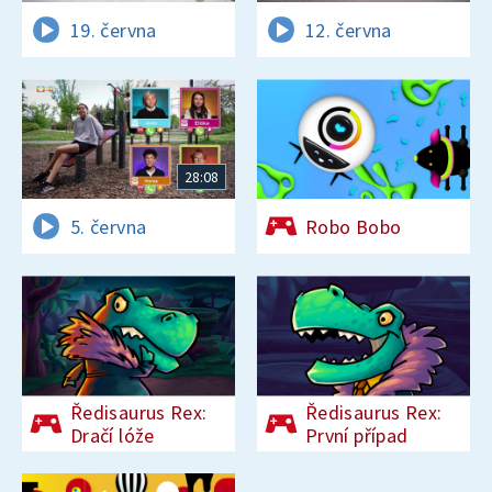
19. června
12. června
28:08
5. června
Robo Bobo
Ředisaurus Rex:
Ředisaurus Rex:
Dračí lóže
První případ