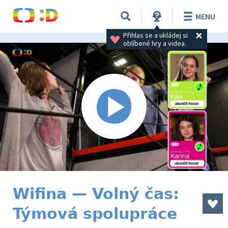
MENU
Přihlas se a ukládej si 
oblíbené hry a videa.
Wifina — Volný čas:
Týmová spolupráce