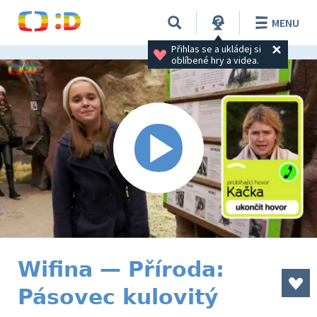
MENU
Přihlas se a ukládej si 
oblíbené hry a videa.
Wifina — Příroda:
Pásovec kulovitý