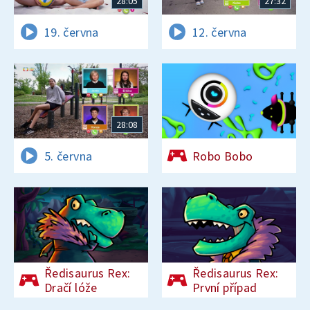
28:05
27:32
19. června
12. června
28:08
5. června
Robo Bobo
Ředisaurus Rex:
Ředisaurus Rex:
Dračí lóže
První případ