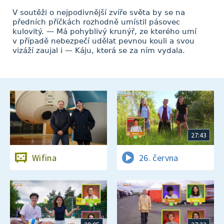
V soutěži o nejpodivnější zvíře světa by se na
předních příčkách rozhodně umístil pásovec
kulovitý. — Má pohyblivý krunýř, ze kterého umí
v případě nebezpečí udělat pevnou kouli a svou
vizáží zaujal i — Káju, která se za ním vydala.
27:43
Wifina
26. června