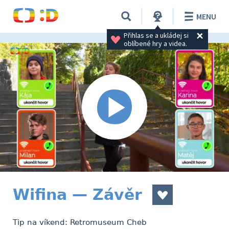
MENU
Přihlas se a ukládej si 
oblíbené hry a videa.
Wifina — Závěr
Tip na víkend: Retromuseum Cheb