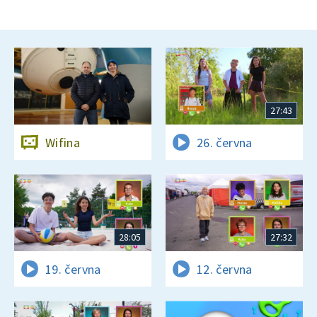
27:43
Wifina
26. června
28:05
27:32
19. června
12. června