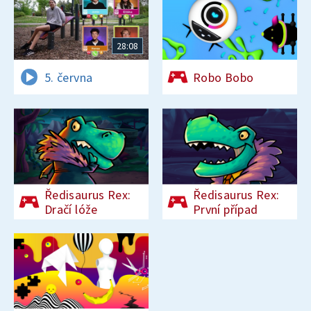
28:08
5. června
Robo Bobo
Ředisaurus Rex:
Ředisaurus Rex:
Dračí lóže
První případ