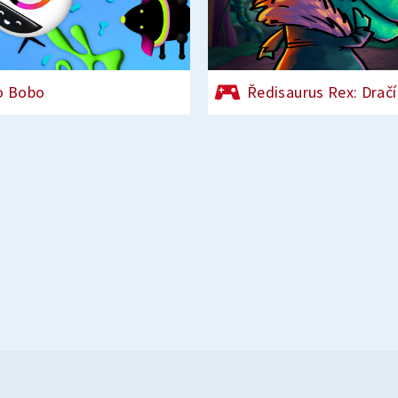
o Bobo
Ředisaurus Rex: Dračí