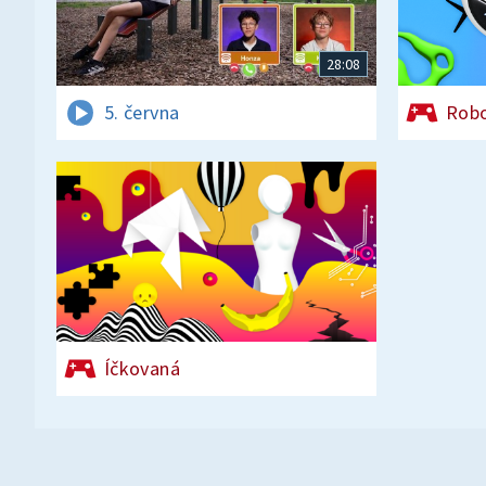
28:08
5. června
Rob
Íčkovaná