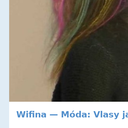
Wifina — Móda: Vlasy j