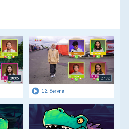
28:05
27:32
12. června