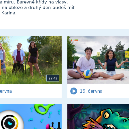
a míru. Barevné křídy na vlasy,
 na obloze a druhý den budeš mít
 Karina.
27:43
června
19. června