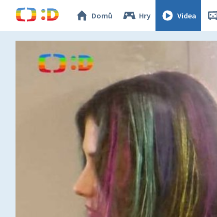
Domů
Hry
Videa