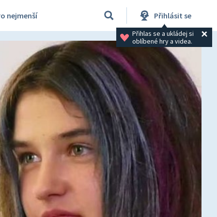
ro nejmenší
Přihlásit se
Přihlas se a ukládej si 
oblíbené hry a videa.