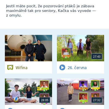
Jestli máte pocit, že pozorování ptáků je zábava
maximálně tak pro seniory, Kačka vás vyvede —
z omylu.
27:43
Wifina
26. června
28:05
27:32