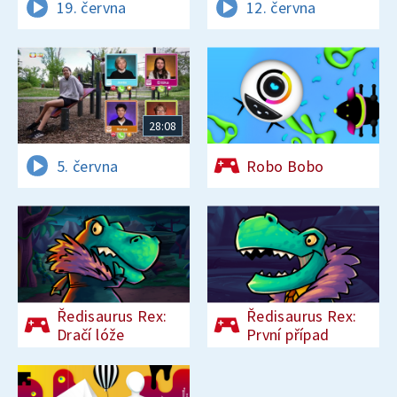
19. června
12. června
28:08
5. června
Robo Bobo
Ředisaurus Rex:
Ředisaurus Rex:
Dračí lóže
První případ