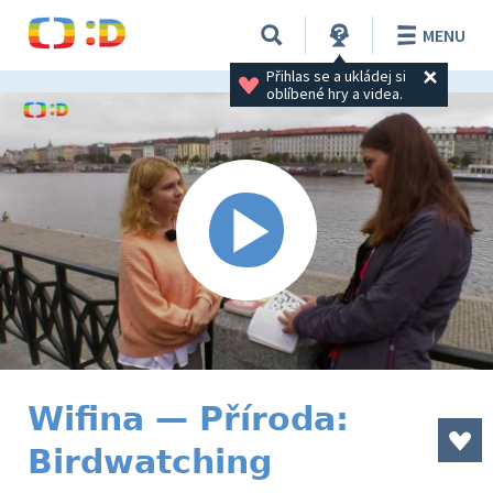
MENU
Přihlas se a ukládej si 
oblíbené hry a videa.
Wifina — Příroda:
Birdwatching