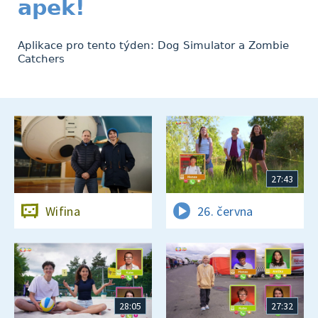
apek!
Aplikace pro tento týden: Dog Simulator a Zombie
Catchers
27:43
Wifina
26. června
28:05
27:32