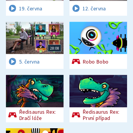
19. června
12. června
28:08
5. června
Robo Bobo
Ředisaurus Rex:
Ředisaurus Rex:
Dračí lóže
První případ