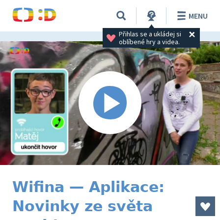
MENU
Přihlas se a ukládej si 
oblíbené hry a videa.
Wifina — Aplikace:
Novinky ze světa