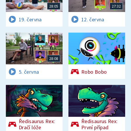
28:05
27:32
19. června
12. června
28:08
5. června
Robo Bobo
Ředisaurus Rex:
Ředisaurus Rex:
Dračí lóže
První případ