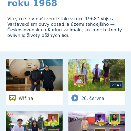
roku 1968
Víte, co se v naší zemi stalo v roce 1968? Vojska
Varšavské smlouvy obsadila území tehdejšího —
Československa a Karinu zajímalo, jak moc to tehdy
ovlivnilo životy běžných lidí.
27:43
Wifina
26. června