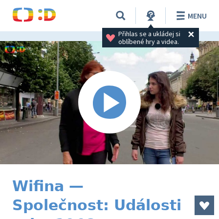
MENU
Přihlas se a ukládej si 
oblíbené hry a videa.
Wifina —
Společnost: Události