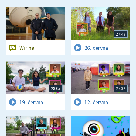
27:43
Wifina
26. června
28:05
27:32
19. června
12. června