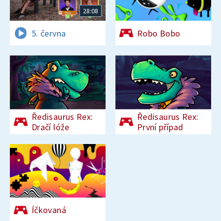
28:08
5. června
Robo Bobo
Ředisaurus Rex:
Ředisaurus Rex:
Dračí lóže
První případ
Íčkovaná