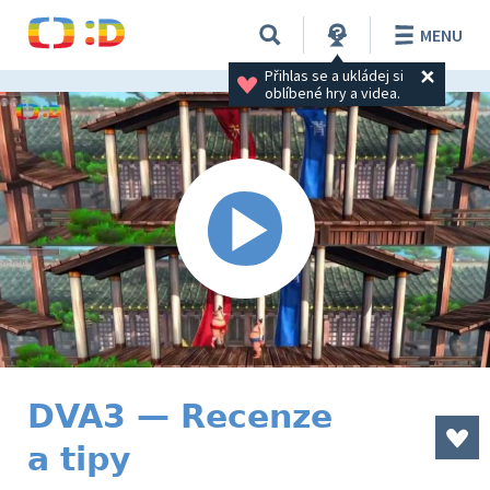
MENU
Přihlas se a ukládej si 
oblíbené hry a videa.
DVA3 — Recenze
a tipy