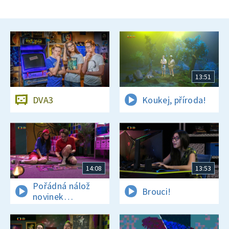
13:51
DVA3
Koukej, příroda!
14:08
13:53
Pořádná nálož
Brouci!
novinek
a zajímavostí