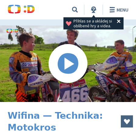
MENU
Přihlas se a ukládej si 
oblíbené hry a videa.
Wifina — Technika:
Motokros