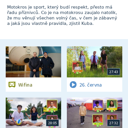
Motokros je sport, který budí respekt, přesto má
řadu příznivců. Co je na motokrosu zaujalo natolik,
že mu věnují všechen volný čas, v čem je zábavný
a jaká jsou vlastně pravidla, zjistil Kuba.
27:43
Wifina
26. června
28:05
27:32