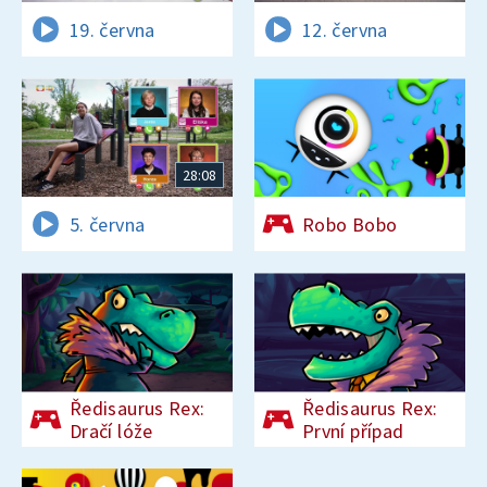
19. června
12. června
28:08
5. června
Robo Bobo
Ředisaurus Rex:
Ředisaurus Rex:
Dračí lóže
První případ