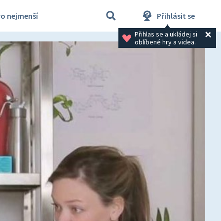
ro nejmenší
Přihlásit se
Přihlas se a ukládej si 
oblíbené hry a videa.