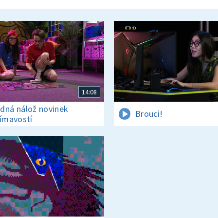
14:08
dná nálož novinek
Brouci!
jímavostí