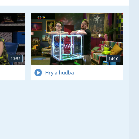
13:53
14:10
Hry a hudba