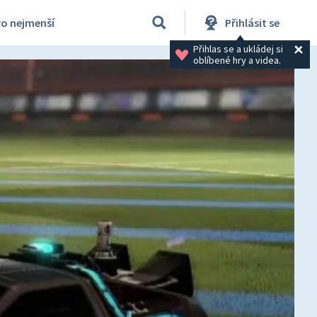
ro nejmenší
Přihlásit se
Přihlas se a ukládej si 
oblíbené hry a videa.