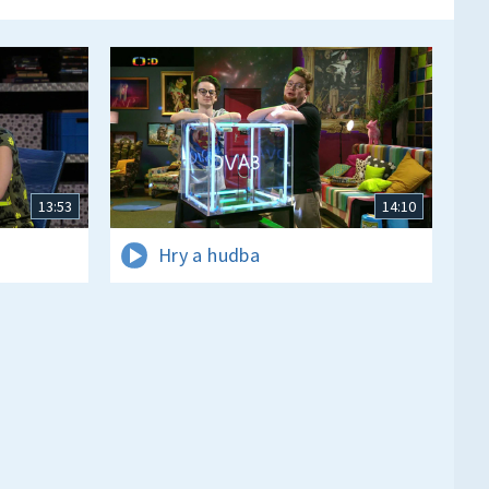
13:53
14:10
Hry a hudba