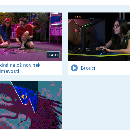
14:08
dná nálož novinek
Brouci!
jímavostí