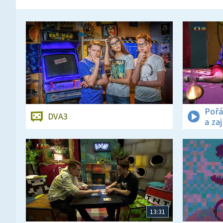
Pořá
DVA3
a za
13:31