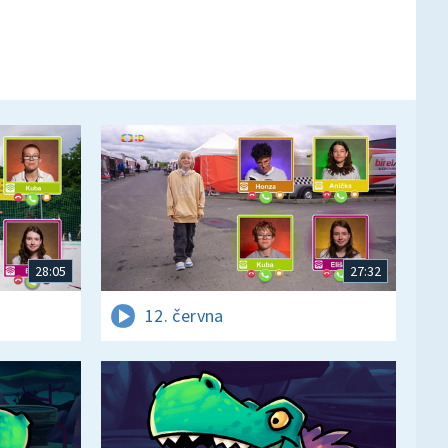
28:05
27:32
12. června