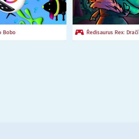
o Bobo
Ředisaurus Rex: Dračí