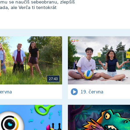
ému se naučíš sebeobranu, zlepšíš
da, ale Verča ti tentokrát
27:43
června
19. června