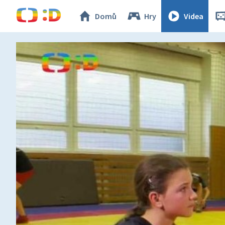
Domů
Hry
Videa