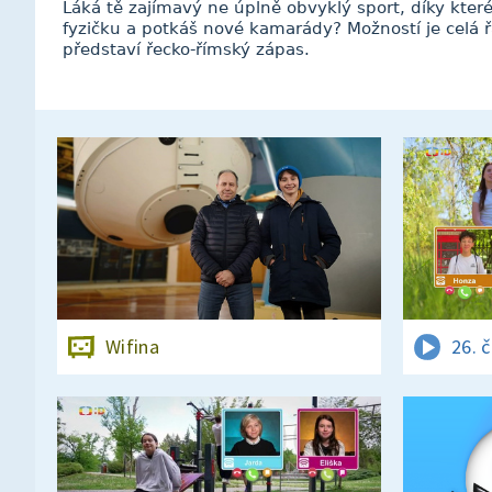
Láká tě zajímavý ne úplně obvyklý sport, díky kter
fyzičku a potkáš nové kamarády? Možností je celá řa
představí řecko-římský zápas.
Wifina
26. 