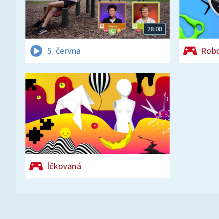
28:08
5. června
Rob
Íčkovaná