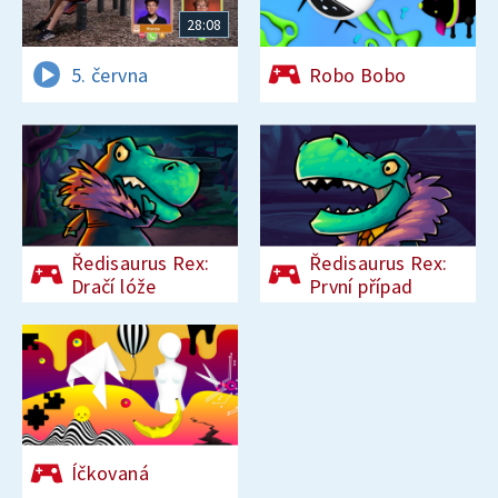
28:08
5. června
Robo Bobo
Ředisaurus Rex:
Ředisaurus Rex:
Dračí lóže
První případ
Íčkovaná