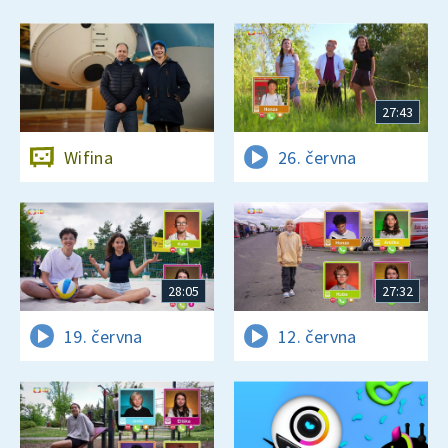
27:43
Wifina
26. června
28:05
27:32
19. června
12. června