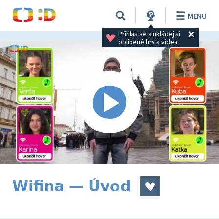
MENU
Přihlas se a ukládej si 
oblíbené hry a videa.
Wifina — Úvod