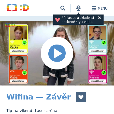
MENU
Přihlas se a ukládej si 
oblíbené hry a videa.
Wifina — Závěr
Tip na víkend: Laser aréna