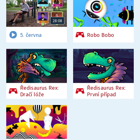
28:08
5. června
Robo Bobo
Ředisaurus Rex:
Ředisaurus Rex:
Dračí lóže
První případ