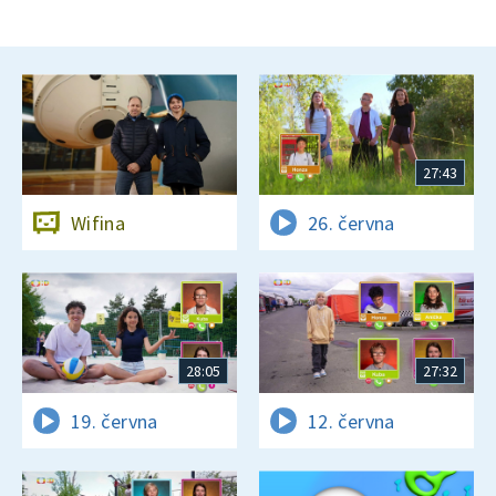
27:43
Wifina
26. června
28:05
27:32
19. června
12. června