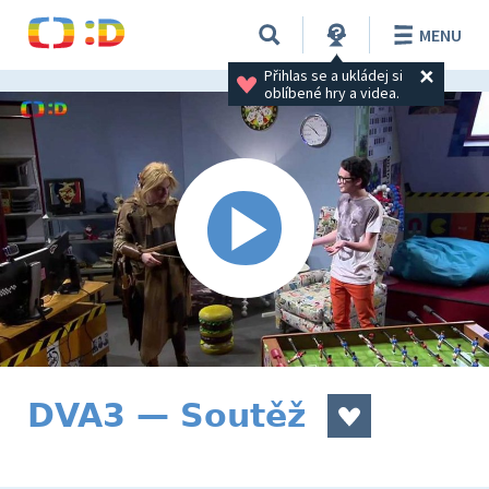
MENU
Přihlas se a ukládej si 
oblíbené hry a videa.
DVA3 — Soutěž