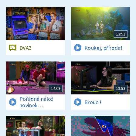
13:51
DVA3
Koukej, příroda!
14:08
13:53
Pořádná nálož
Brouci!
novinek
a zajímavostí