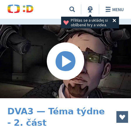
MENU
Přihlas se a ukládej si 
oblíbené hry a videa.
DVA3 — Téma týdne
- 2. část