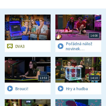
14:08
Pořádná nálož
DVA3
novinek
a zajímavostí
13:53
14:10
Brouci!
Hry a hudba