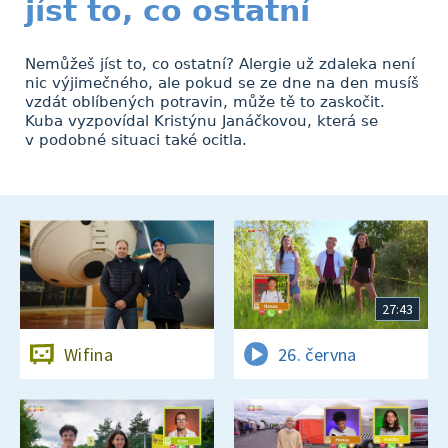
jíst to, co ostatní
Nemůžeš jíst to, co ostatní? Alergie už zdaleka není
nic výjimečného, ale pokud se ze dne na den musíš
vzdát oblíbených potravin, může tě to zaskočit.
Kuba vyzpovídal Kristýnu Janáčkovou, která se
v podobné situaci také ocitla.
27:43
Wifina
26. června