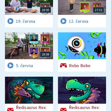
28:05
27:32
19. června
12. června
28:08
5. června
Robo Bobo
Ředisaurus Rex:
Ředisaurus Rex: