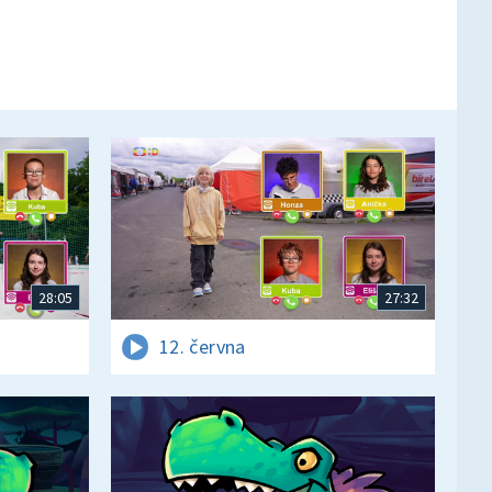
28:05
27:32
12. června