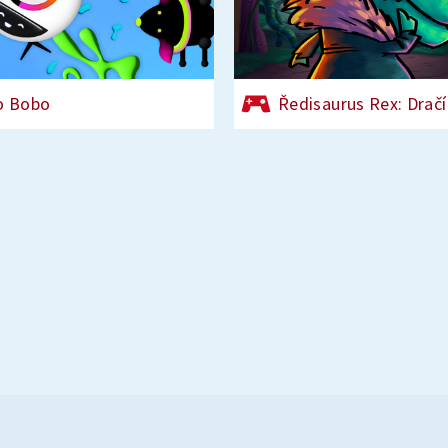
o Bobo
Ředisaurus Rex: Dračí