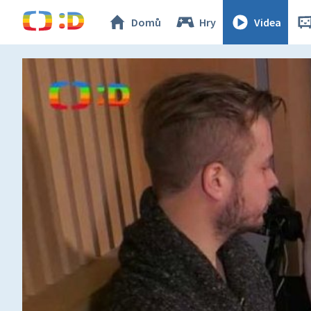
Domů
Hry
Videa