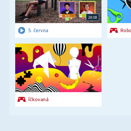
28:08
5. června
Rob
Íčkovaná