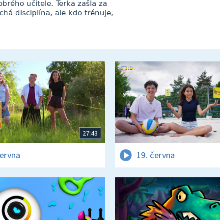
brého učitele. Terka zašla za
há disciplína, ale kdo trénuje,
27:43
června
19. června