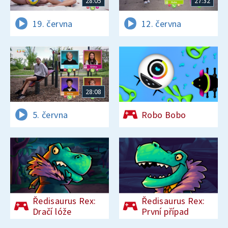
28:05
27:32
19. června
12. června
28:08
5. června
Robo Bobo
Ředisaurus Rex:
Ředisaurus Rex:
Dračí lóže
První případ