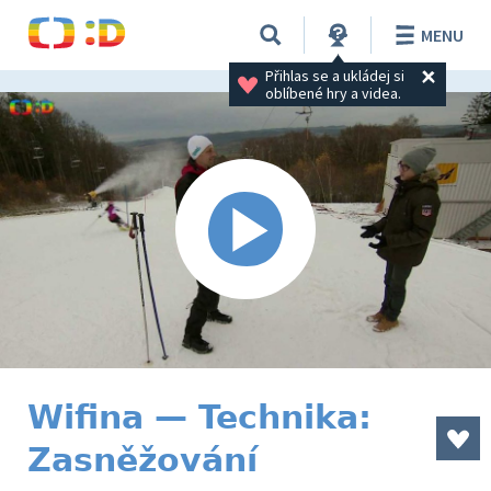
MENU
Přihlas se a ukládej si 
oblíbené hry a videa.
Wifina — Technika:
Zasněžování