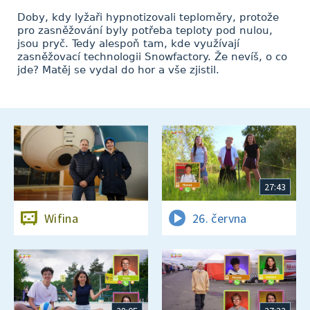
Doby, kdy lyžaři hypnotizovali teploměry, protože
pro zasněžování byly potřeba teploty pod nulou,
jsou pryč. Tedy alespoň tam, kde využívají
zasněžovací technologii Snowfactory. Že nevíš, o co
jde? Matěj se vydal do hor a vše zjistil.
27:43
Wifina
26. června