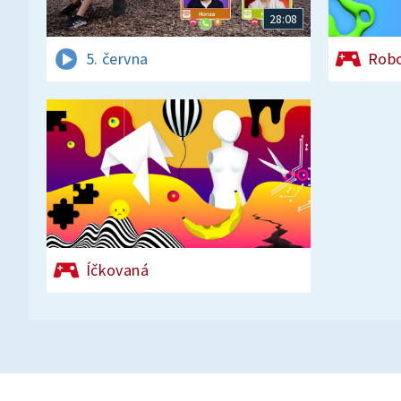
28:08
5. června
Rob
Íčkovaná