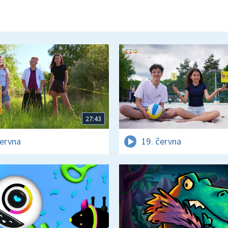
27:43
června
19. června