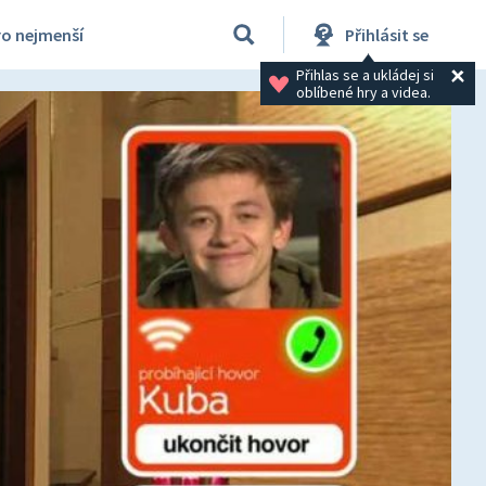
ro nejmenší
Přihlásit se
Přihlas se a ukládej si 
oblíbené hry a videa.