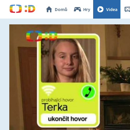
Domů
Hry
Videa