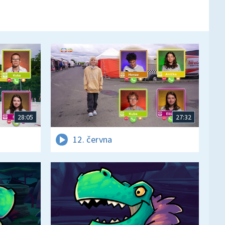
28:05
27:32
12. června