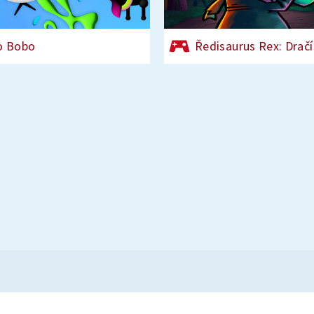
o Bobo
Ředisaurus Rex: Dračí