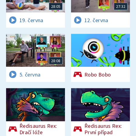
28:05
27:32
19. června
12. června
28:08
5. června
Robo Bobo
Ředisaurus Rex:
Ředisaurus Rex:
Dračí lóže
První případ