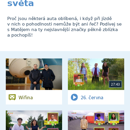
světa
Proč jsou některá auta oblíbená, i když při jízdě
v nich o pohodlnosti nemůže být ani řeč? Podívej se
s Matějem na ty nejslavnější značky pěkně zblízka
a pochopíš!
27:43
Wifina
26. června