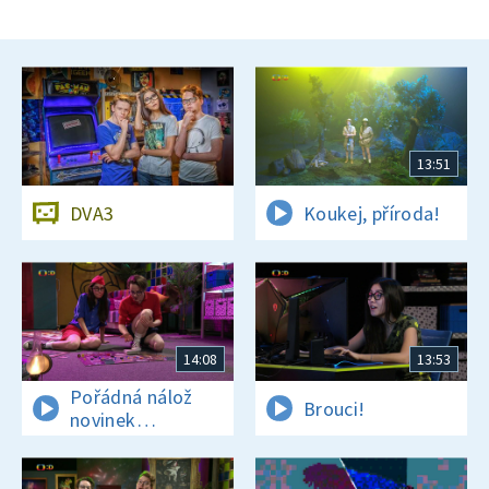
13:51
DVA3
Koukej, příroda!
14:08
13:53
Pořádná nálož
Brouci!
novinek
a zajímavostí