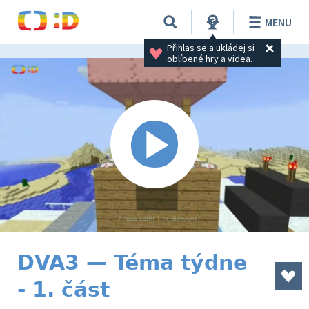
MENU
Přihlas se a ukládej si 
oblíbené hry a videa.
DVA3 — Téma týdne
- 1. část