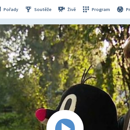
Pořady
Soutěže
Živě
Program
P