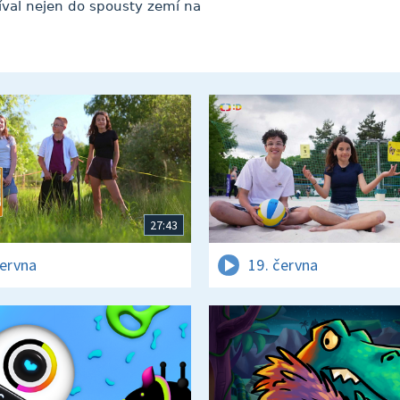
díval nejen do spousty zemí na
27:43
června
19. června