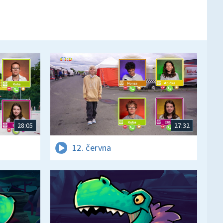
28:05
27:32
12. června