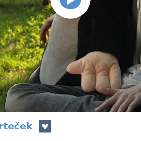
rteček