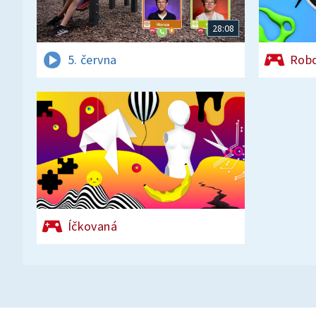
28:08
5. června
Rob
Íčkovaná