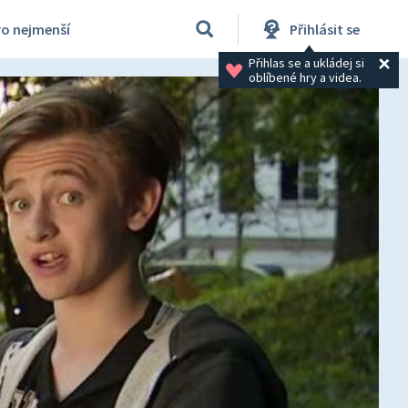
ro nejmenší
Přihlásit se
Přihlas se a ukládej si 
oblíbené hry a videa.