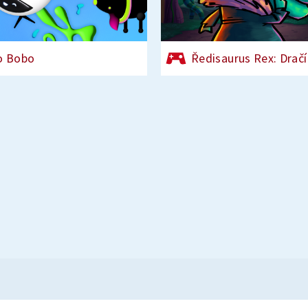
o Bobo
Ředisaurus Rex: Dračí