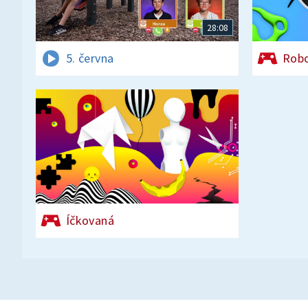
28:08
5. června
Rob
Íčkovaná