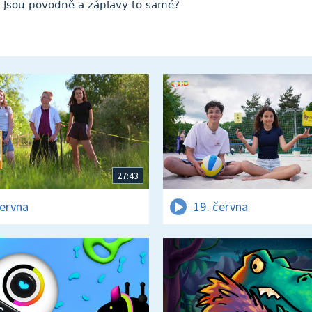
t? Jsou povodně a záplavy to samé?
27:43
června
19. června