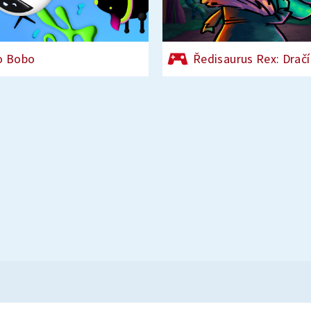
o Bobo
Ředisaurus Rex: Dračí