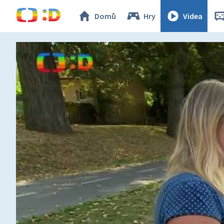
Domů
Hry
Videa