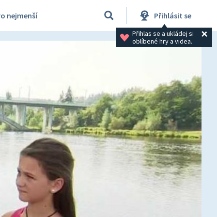
ro nejmenší
Přihlásit se
Přihlas se a ukládej si 
oblíbené hry a videa.