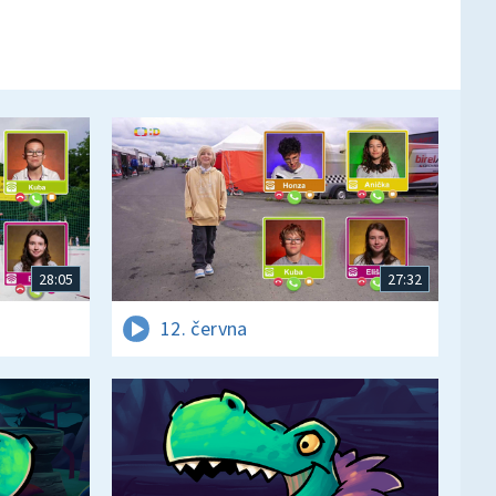
28:05
27:32
12. června