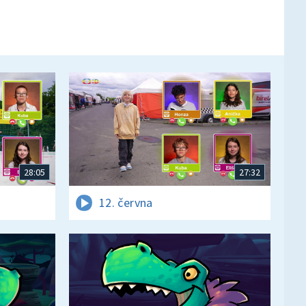
28:05
27:32
12. června