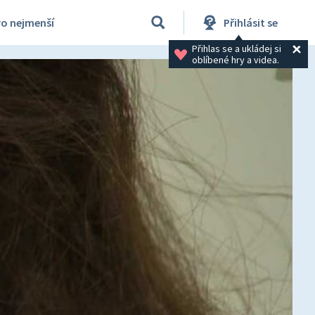
ro nejmenší
Přihlásit se
Přihlas se a ukládej si 
oblíbené hry a videa.