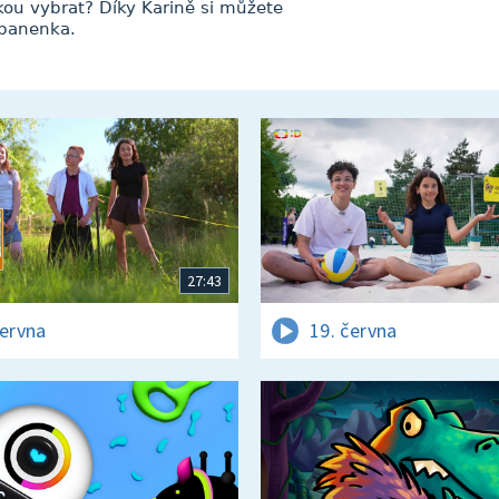
kou vybrat? Díky Karině si můžete
 panenka.
27:43
června
19. června