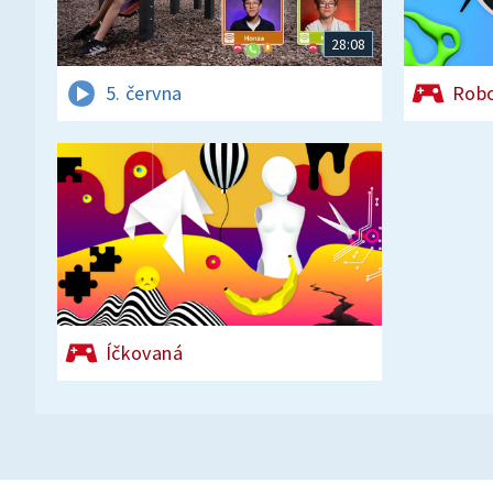
28:08
5. června
Rob
Íčkovaná