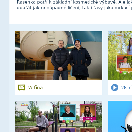
Řasenka patří k základní kosmetické výbavě. Ale ja
dopřát jak nenápadné líčení, tak i řasy jako mrkací
Wifina
26. 