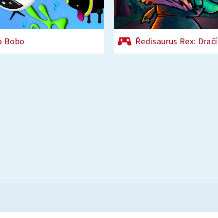
o Bobo
Ředisaurus Rex: Dračí