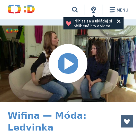
MENU
Přihlas se a ukládej si 
oblíbené hry a videa.
Wifina — Móda:
Ledvinka