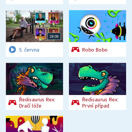
28:08
5. června
Robo Bobo
Ředisaurus Rex:
Ředisaurus Rex:
Dračí lóže
První případ