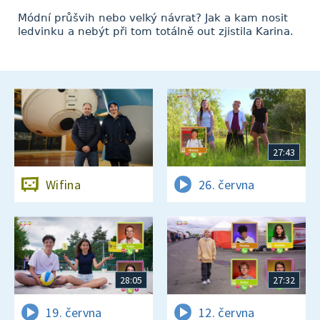
Módní průšvih nebo velký návrat? Jak a kam nosit
ledvinku a nebýt při tom totálně out zjistila Karina.
27:43
Wifina
26. června
28:05
27:32
19. června
12. června