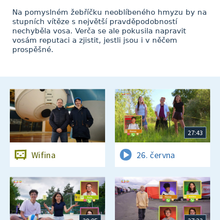
Na pomyslném žebříčku neoblíbeného hmyzu by na
stupních vítěze s největší pravděpodobností
nechyběla vosa. Verča se ale pokusila napravit
vosám reputaci a zjistit, jestli jsou i v něčem
prospěšné.
27:43
Wifina
26. června