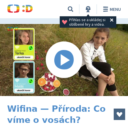
MENU
Přihlas se a ukládej si 
oblíbené hry a videa.
Wifina — Příroda: Co
víme o vosách?