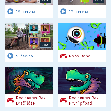
28:05
27:32
19. června
12. června
28:08
5. června
Robo Bobo
Ředisaurus Rex:
Ředisaurus Rex:
Dračí lóže
První případ