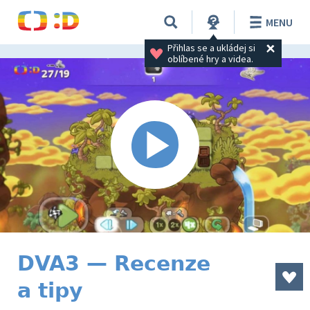
MENU
Přihlas se a ukládej si 
oblíbené hry a videa.
DVA3 — Recenze
a tipy