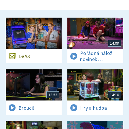
14:08
Pořádná nálož
DVA3
novinek
a zajímavostí
13:53
14:10
Brouci!
Hry a hudba