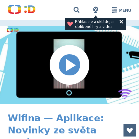
MENU
Přihlas se a ukládej si 
oblíbené hry a videa.
Wifina — Aplikace:
Novinky ze světa