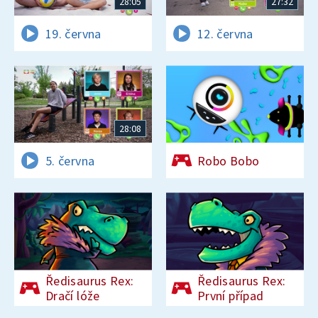
28:05
27:32
19. června
12. června
28:08
5. června
Robo Bobo
Ředisaurus Rex:
Ředisaurus Rex:
Dračí lóže
První případ