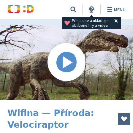
MENU
Přihlas se a ukládej si 
oblíbené hry a videa.
Wifina — Příroda:
Velociraptor