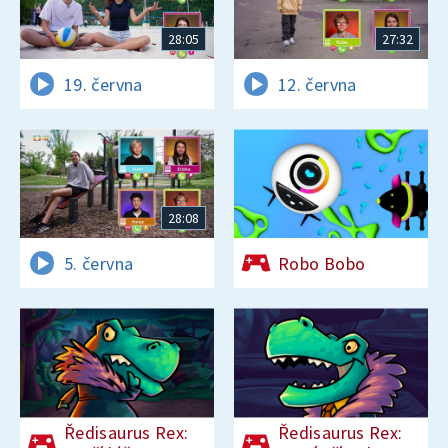
28:05
27:32
19. června
12. června
28:08
5. června
Robo Bobo
Ředisaurus Rex:
Ředisaurus Rex: