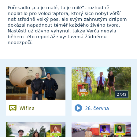
Pořekadlo „co je malé, to je milé“, rozhodně
neplatilo pro velociraptora, který sice nebyl větší
než středně velký pes, ale svým zahnutým drápem
dokázal napadnout téměř každého živého tvora.
Naštěstí už dávno vyhynul, takže Verča nebyla
během této reportáže vystavená žádnému
nebezpečí.
27:43
Wifina
26. června