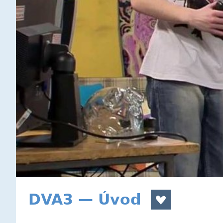
DVA3 — Úvod