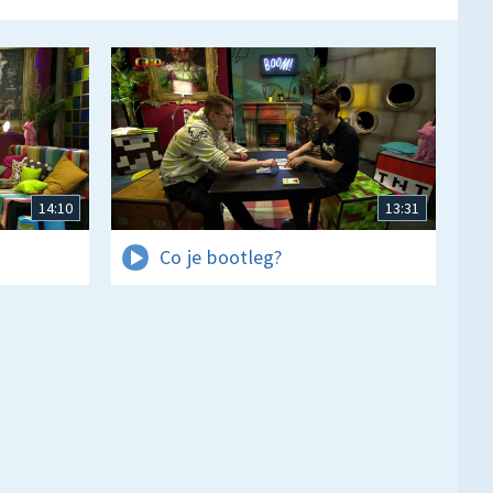
14:10
13:31
Co je bootleg?