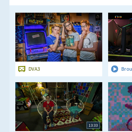
DVA3
Brou
13:33