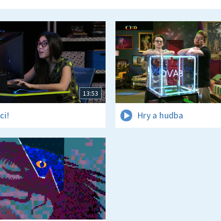
13:53
ci!
Hry a hudba