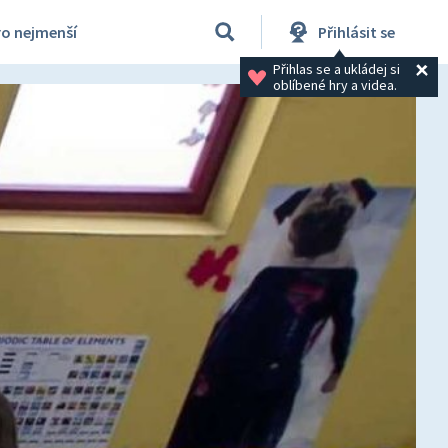
ro nejmenší
Přihlásit se
Přihlas se a ukládej si 
oblíbené hry a videa.