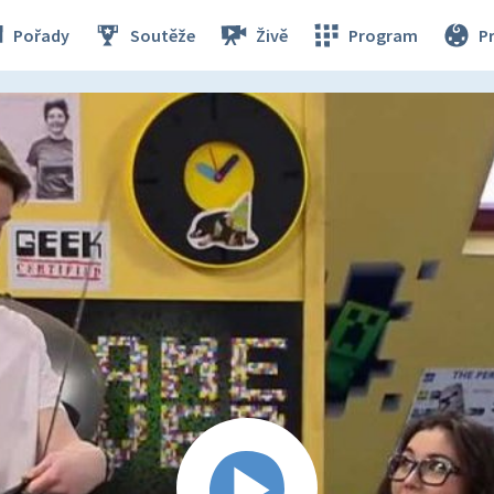
Pořady
Soutěže
Živě
Program
P