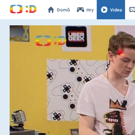
Domů
Hry
Videa