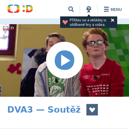
MENU
Přihlas se a ukládej si 
oblíbené hry a videa.
DVA3 — Soutěž