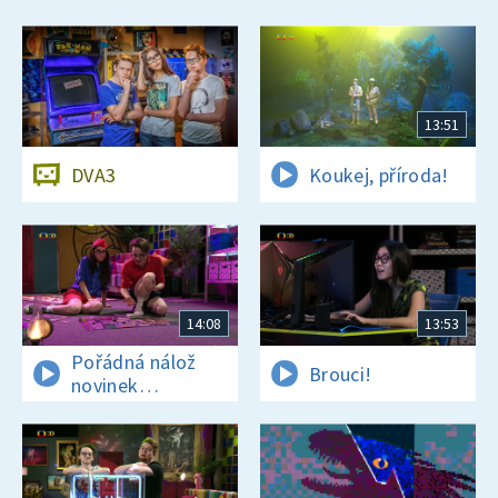
13:51
DVA3
Koukej, příroda!
14:08
13:53
Pořádná nálož
Brouci!
novinek
a zajímavostí