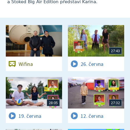
a Stoked Big Air Edition představí Karina.
27:43
Wifina
26. června
28:05
27:32
19. června
12. června