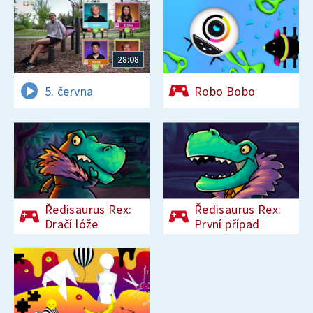
28:08
5. června
Robo Bobo
Ředisaurus Rex:
Ředisaurus Rex:
Dračí lóže
První případ