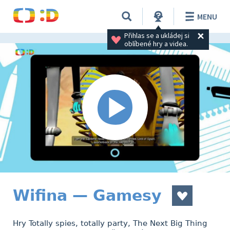
MENU
Přihlas se a ukládej si 
oblíbené hry a videa.
Wifina — Gamesy
Hry Totally spies, totally party, The Next Big Thing