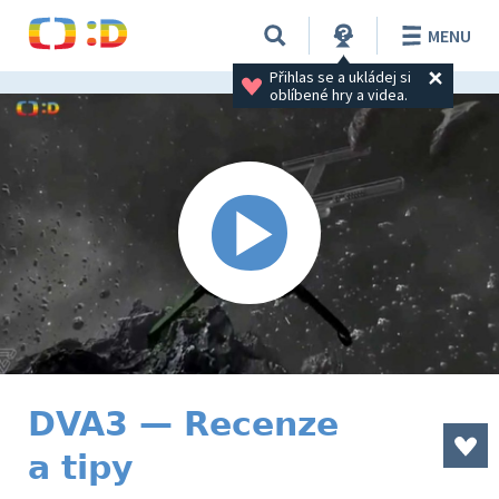
MENU
Přihlas se a ukládej si 
oblíbené hry a videa.
DVA3 — Recenze
a tipy