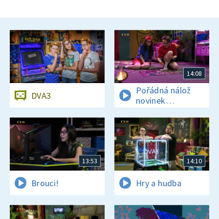
14:08
Pořádná nálož
DVA3
novinek
a zajímavostí
13:53
14:10
Brouci!
Hry a hudba