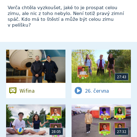
Verča chtěla vyzkoušet, jaké to je prospat celou
zimu, ale nic z toho nebylo. Není totiž pravý zimní
spáč. Kdo má to štěstí a může být celou zimu
v pelíšku?
27:43
Wifina
26. června
28:05
27:32