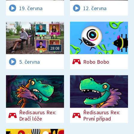
19. června
12. června
28:08
5. června
Robo Bobo
Ředisaurus Rex:
Ředisaurus Rex:
Dračí lóže
První případ